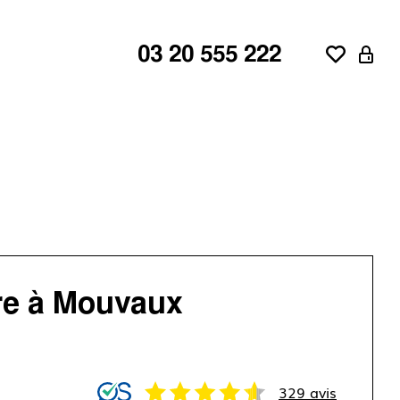
03 20 555 222
ne
aroeul
re à Mouvaux
d'Ascq
329 avis