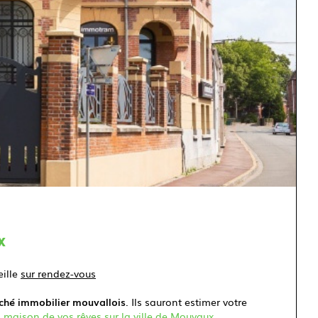
x
ille
sur rendez-vous
rché immobilier mouvallois
. Ils sauront estimer votre
 maison de vos rêves sur la ville de Mouvaux
.