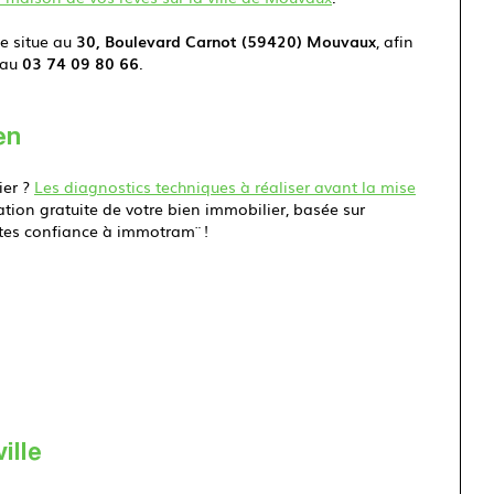
se situe au
30, Boulevard Carnot (59420) Mouvaux
, afin
 au
03 74 09 80 66
.
en
ier ?
Les diagnostics techniques à réaliser avant la mise
ion gratuite de votre bien immobilier, basée sur
ites confiance à immotram¨ !
ille