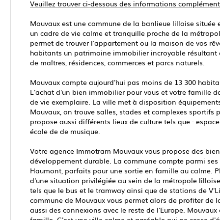
Veuillez trouver ci-dessous des informations complémentai
Mouvaux est une commune de la banlieue lilloise située en
un cadre de vie calme et tranquille proche de la métropo
permet de trouver l'appartement ou la maison de vos rê
habitants un patrimoine immobilier incroyable résultant 
de maîtres, résidences, commerces et parcs naturels.
Mouvaux compte aujourd'hui pas moins de 13 300 habitants
L'achat d'un bien immobilier pour vous et votre famille
de vie exemplaire. La ville met à disposition équipements 
Mouvaux, on trouve salles, stades et complexes sportifs pe
propose aussi différents lieux de culture tels que : espac
école de de musique.
Votre agence Immotram Mouvaux vous propose des biens de
développement durable. La commune compte parmi ses es
Haumont, parfaits pour une sortie en famille au calme. Plu
d'une situation privilégiée au sein de la métropole lillois
tels que le bus et le tramway ainsi que de stations de V'
commune de Mouvaux vous permet alors de profiter de la p
aussi des connexions avec le reste de l'Europe. Mouvaux e
famille. C'est une ville calme et agréable qui ne cesse d'é