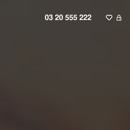
03 20 555 222
ne
aroeul
d'Ascq