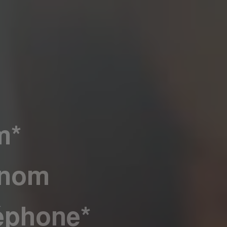
Le concept
Nos agences
Nos avis clients
Immotram La Madelei
Nos actualités
Immotram Marcq-en-B
Contactez-nous
Immotram Mouvaux
Immotram Roubaix
Immotram Villeneuve 