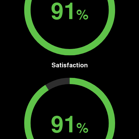
91
%
Satisfaction
91
%