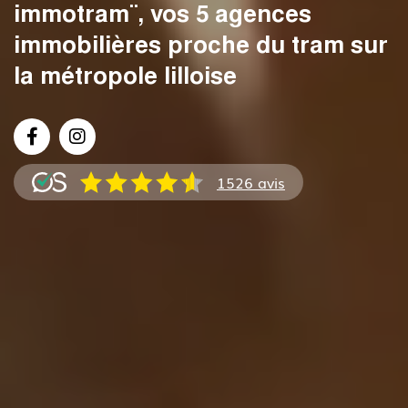
immotram¨, vos 5 agences
Immotram Villeneuve d'Ascq
immobilières proche du tram sur
la métropole lilloise
03 20 555 222
1526 avis