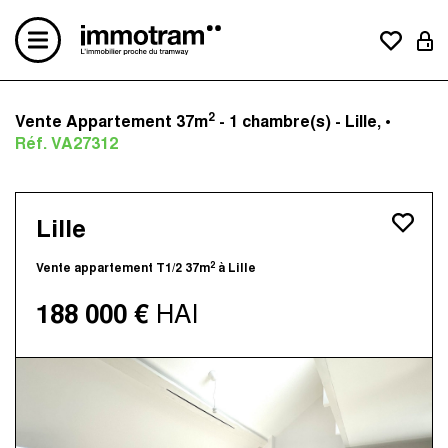
2
Vente Appartement 37m
- 1 chambre(s) - Lille, •
Acheter un bien
Réf. VA27312
Vendre un bien
Estimation en ligne
Créer une alerte mail
Lille
Le concept
Nos avis clients
2
Vente appartement T1/2 37m
à Lille
Nos actualités
188 000 €
HAI
Contactez-nous
Nos agences
Immotram La Madeleine
Immotram Marcq-en-Baroeul
Immotram Mouvaux
Immotram Roubaix