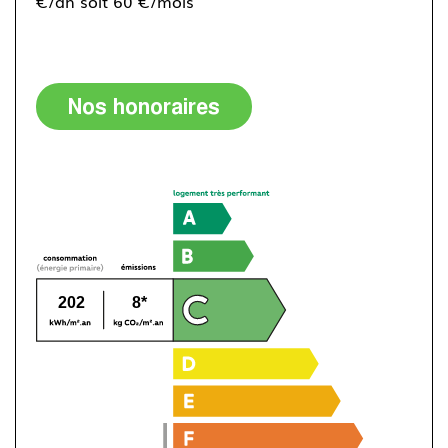
€/an soit 60 €/mois
Nos honoraires
202
8*