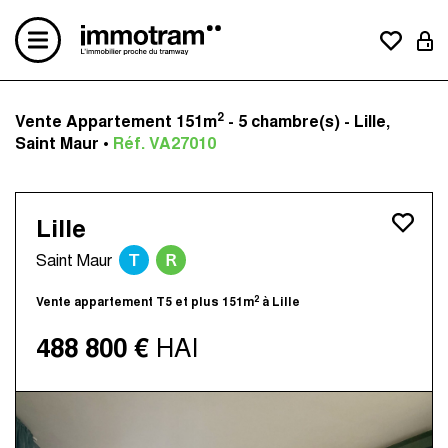
2
Vente Appartement 151m
- 5 chambre(s) - Lille,
Acheter un bien
Saint Maur •
Réf. VA27010
Vendre un bien
Estimation en ligne
Créer une alerte mail
Lille
Le concept
T
R
Nos avis clients
Saint Maur
Nos actualités
2
Vente appartement T5 et plus 151m
à Lille
Contactez-nous
Nos agences
488 800 €
HAI
Immotram La Madeleine
Immotram Marcq-en-Baroeul
Immotram Mouvaux
Immotram Roubaix