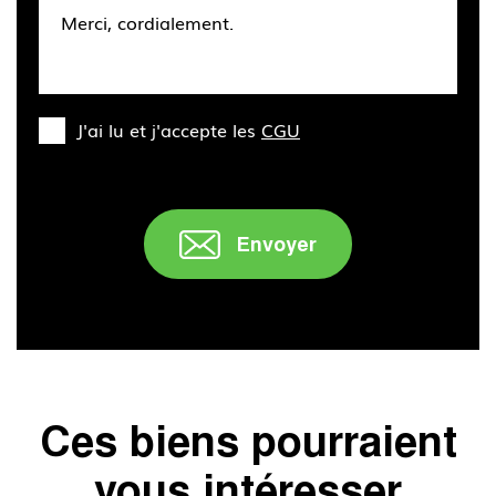
J'ai lu et j'accepte les
CGU
Envoyer
" />
Ces biens pourraient
vous intéresser