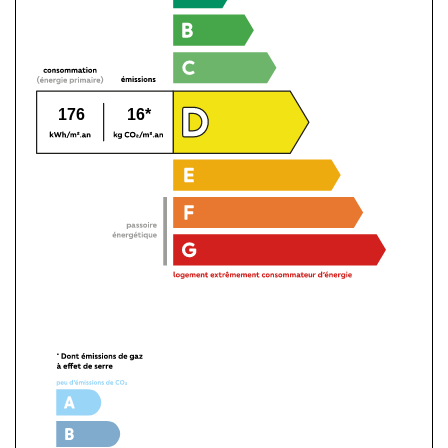
176
16*