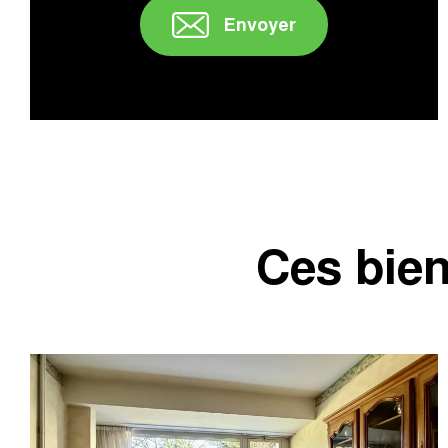
Envoyer
" />
Ces bien