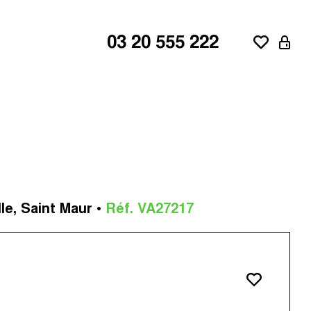
03 20 555 222
ne
aroeul
lle, Saint Maur •
Réf. VA27217
d'Ascq