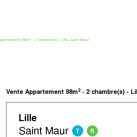
2
ppartement 98m
- 2 chambre(s) - Lille, Saint Maur
Le concept
Nos agences
Nos avis clients
Immotram La Madelei
Nos actualités
Immotram Marcq-en-B
Contactez-nous
Immotram Mouvaux
2
Vente Appartement 98m
- 2 chambre(s) - Li
Immotram Roubaix
Immotram Villeneuve 
Lille
Saint Maur
T
R