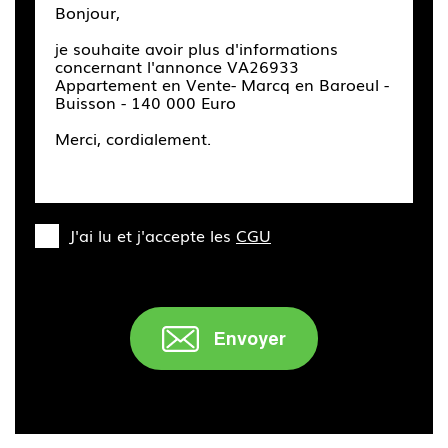
J'ai lu et j'accepte les
CGU
Envoyer
" />