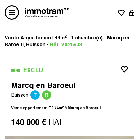
2
Vente Appartement 44m
- 1 chambre(s) - Marcq en
Acheter un bien
Baroeul, Buisson •
Réf. VA26933
Vendre un bien
Estimation en ligne
Créer une alerte mail
EXCLU
Le concept
Nos avis clients
Marcq en Baroeul
Nos actualités
T
R
Buisson
Contactez-nous
Nos agences
2
Vente appartement T2 44m
à Marcq en Baroeul
Immotram La Madeleine
140 000 €
HAI
Immotram Marcq-en-Baroeul
Immotram Mouvaux
Immotram Roubaix