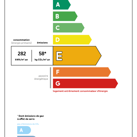
282
58*