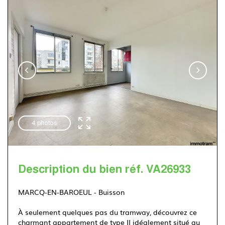
Immotram Villeneuve d'Ascq
03 20 555 222
4 photos
Description du bien réf. VA26933
MARCQ-EN-BAROEUL - Buisson
À seulement quelques pas du tramway, découvrez ce
charmant appartement de type II idéalement situé au