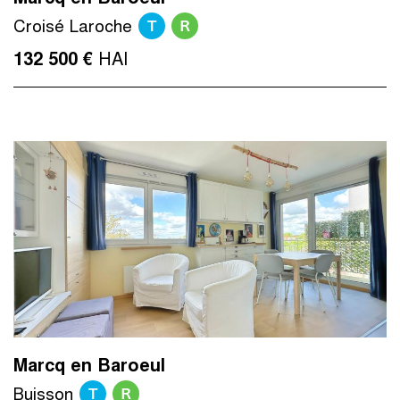
T
R
Croisé Laroche
HAI
132 500 €
Marcq en Baroeul
T
R
Buisson