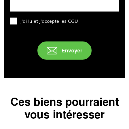
J'ai lu et j'accepte les
CGU
Envoyer
" />
Ces biens pourraient
vous intéresser