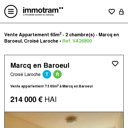
2
Vente Appartement 65m
- 2 chambre(s) - Marcq en
Acheter un bien
Baroeul, Croisé Laroche •
Réf. VA26800
Vendre un bien
Estimation en ligne
Créer une alerte mail
Marcq en Baroeul
Le concept
T
R
Nos avis clients
Croisé Laroche
Nos actualités
2
Vente appartement T3 65m
à Marcq en Baroeul
Contactez-nous
Nos agences
214 000 €
HAI
Immotram La Madeleine
Immotram Marcq-en-Baroeul
Immotram Mouvaux
Immotram Roubaix