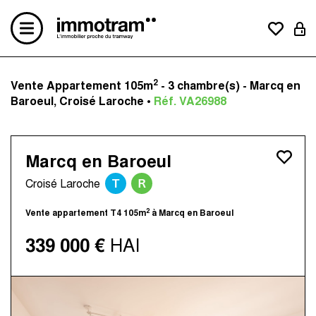
2
Vente Appartement 105m
- 3 chambre(s) - Marcq en
Acheter un bien
Baroeul, Croisé Laroche •
Réf. VA26988
Vendre un bien
Estimation en ligne
Créer une alerte mail
Marcq en Baroeul
Le concept
T
R
Nos avis clients
Croisé Laroche
Nos actualités
2
Vente appartement T4 105m
à Marcq en Baroeul
Contactez-nous
Nos agences
339 000 €
HAI
Immotram La Madeleine
Immotram Marcq-en-Baroeul
Immotram Mouvaux
Immotram Roubaix