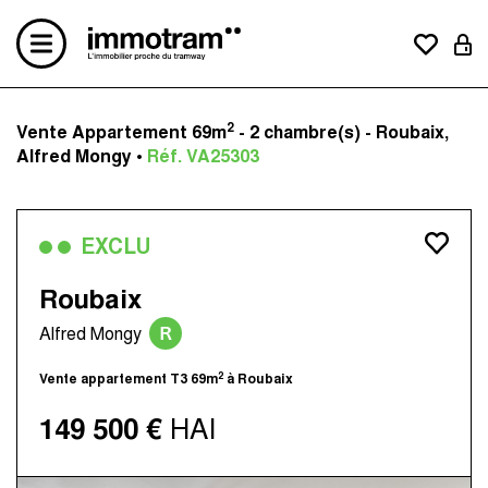
2
Vente Appartement 69m
- 2 chambre(s) - Roubaix,
Acheter un bien
Alfred Mongy •
Réf. VA25303
Vendre un bien
Estimation en ligne
Créer une alerte mail
EXCLU
Le concept
Nos avis clients
Roubaix
Nos actualités
R
Alfred Mongy
Contactez-nous
Nos agences
2
Vente appartement T3 69m
à Roubaix
Immotram La Madeleine
149 500 €
HAI
Immotram Marcq-en-Baroeul
Immotram Mouvaux
Immotram Roubaix