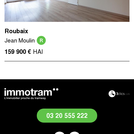
Roubaix
R
Jean Moulin
HAI
159 900 €
03 20 555 222