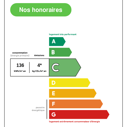
Nos honoraires
136
4*