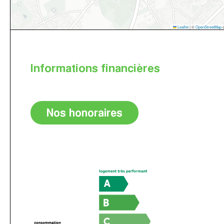
Leaflet
|
©
OpenStreetMap
c
Informations financières
Nos honoraires