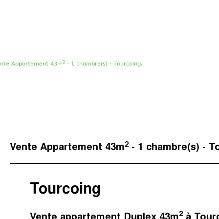
2
nte Appartement 43m
- 1 chambre(s) - Tourcoing,
Le concept
Nos agences
Nos avis clients
Immotram La Madelei
Nos actualités
Immotram Marcq-en-B
Contactez-nous
Immotram Mouvaux
2
Vente Appartement 43m
- 1 chambre(s) - T
Immotram Roubaix
Immotram Villeneuve 
Tourcoing
2
Vente appartement Duplex 43m
à Tour