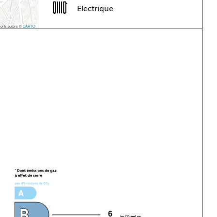
Electrique
ontributors ©
CARTO
6