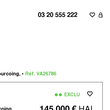
03 20 555 222
ne
aroeul
ourcoing, •
Réf. VA26786
d'Ascq
EXCLU
HAI
145 000 €
coing