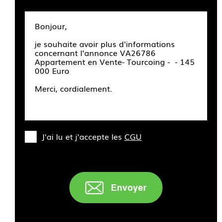
J'ai lu et j'accepte les
CGU
Envoyer
" />