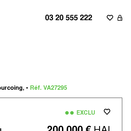
03 20 555 222
ne
aroeul
ourcoing, •
Réf. VA27295
d'Ascq
EXCLU
HAI
200 000 €
g