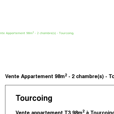
2
nte Appartement 98m
- 2 chambre(s) - Tourcoing,
Le concept
Nos agences
Nos avis clients
Immotram La Madelei
Nos actualités
Immotram Marcq-en-B
Contactez-nous
Immotram Mouvaux
2
Vente Appartement 98m
- 2 chambre(s) - T
Immotram Roubaix
Immotram Villeneuve 
Tourcoing
2
Vente appartement T3 98m
à Tourcoin