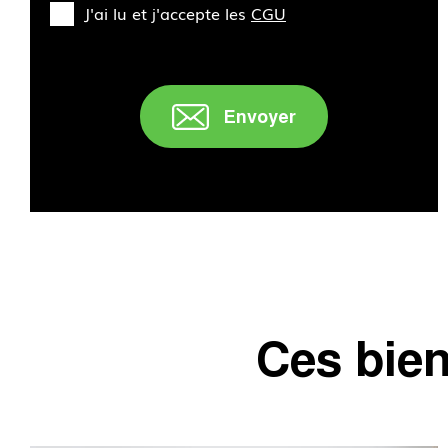
J'ai lu et j'accepte les
CGU
Envoyer
" />
Ces bien