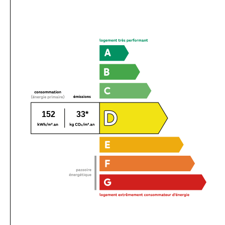
152
33*