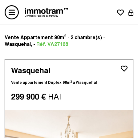
2
Vente Appartement 98m
- 2 chambre(s) -
Acheter un bien
Wasquehal, •
Réf. VA27168
Vendre un bien
Estimation en ligne
Créer une alerte mail
Wasquehal
Le concept
Nos avis clients
2
Vente appartement Duplex 98m
à Wasquehal
Nos actualités
299 900 €
HAI
Contactez-nous
Nos agences
Immotram La Madeleine
Immotram Marcq-en-Baroeul
Immotram Mouvaux
Immotram Roubaix