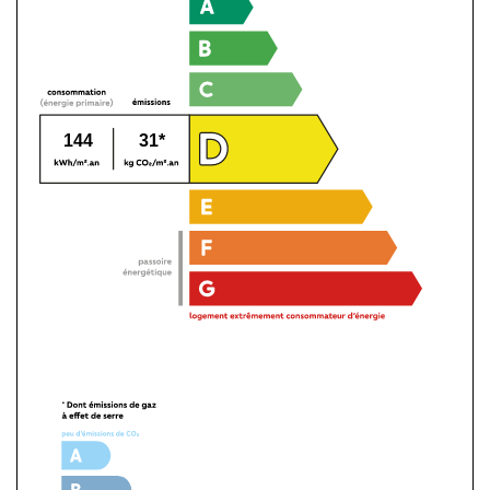
144
31*