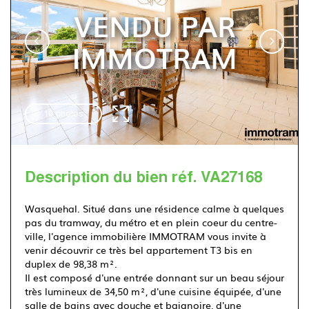
VENDU PAR
Immotram Villeneuve d'Ascq
IMMOTRAM
03 20 555 222
10 photos
Description du bien réf. VA27168
Wasquehal. Situé dans une résidence calme à quelques
pas du tramway, du métro et en plein coeur du centre-
ville, l'agence immobilière IMMOTRAM vous invite à
venir découvrir ce très bel appartement T3 bis en
duplex de 98,38 m².
Il est composé d'une entrée donnant sur un beau séjour
très lumineux de 34,50 m², d'une cuisine équipée, d'une
salle de bains avec douche et baignoire, d'une