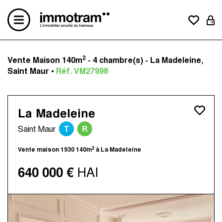
2
Vente Maison 140m
- 4 chambre(s) - La Madeleine,
Acheter un bien
Saint Maur •
Réf. VM27998
Vendre un bien
Estimation en ligne
Créer une alerte mail
La Madeleine
Le concept
T
R
Nos avis clients
Saint Maur
Nos actualités
2
Vente maison 1930 140m
à La Madeleine
Contactez-nous
Nos agences
640 000 €
HAI
Immotram La Madeleine
Immotram Marcq-en-Baroeul
Immotram Mouvaux
Immotram Roubaix