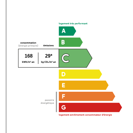
168
29*