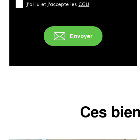
J'ai lu et j'accepte les
CGU
Envoyer
" />
Ces bien