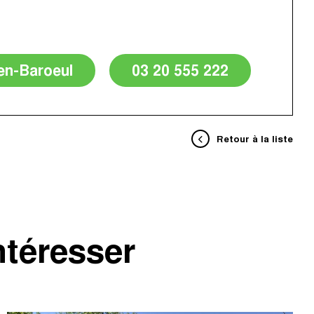
en-Baroeul
03 20 555 222
Retour à la liste
ntéresser