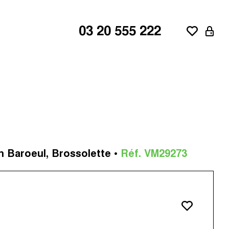
03 20 555 222
ne
aroeul
n Baroeul, Brossolette •
Réf. VM29273
d'Ascq