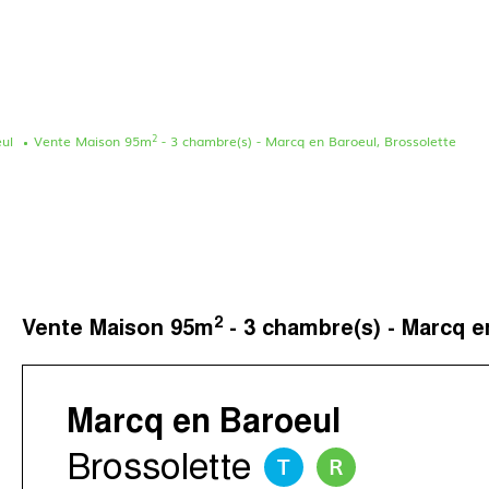
2
ul
Vente Maison 95m
- 3 chambre(s) - Marcq en Baroeul, Brossolette
Le concept
Nos agences
Nos avis clients
Immotram La Madelei
Nos actualités
Immotram Marcq-en-B
Contactez-nous
Immotram Mouvaux
2
Vente Maison 95m
- 3 chambre(s) - Marcq e
Immotram Roubaix
Immotram Villeneuve 
Marcq en Baroeul
Brossolette
T
R