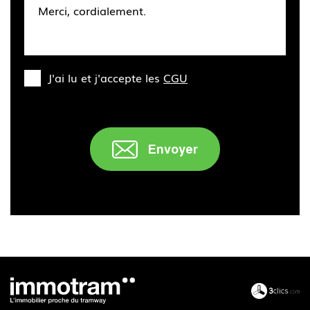
J'ai lu et j'accepte les
CGU
Envoyer
" />