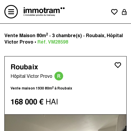
2
Vente Maison 80m
- 3 chambre(s) - Roubaix, Hôpital
Acheter un bien
Victor Provo •
Réf. VM28598
Vendre un bien
Estimation en ligne
Créer une alerte mail
Roubaix
Le concept
R
Nos avis clients
Hôpital Victor Provo
Nos actualités
2
Vente maison 1930 80m
à Roubaix
Contactez-nous
Nos agences
168 000 €
HAI
Immotram La Madeleine
Immotram Marcq-en-Baroeul
Immotram Mouvaux
Immotram Roubaix