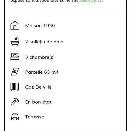
exposé sont disponibles sur le site
Géorisques
.
Leaflet
|
©
OpenStreetMap
contributors ©
CARTO
+
Maison 1930
−
2 salle(s) de bain
3 chambre(s)
Parcelle 63 m²
Gaz De ville
En bon état
Terrasse