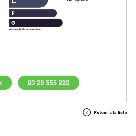
x
03 20 555 222
Retour à la liste