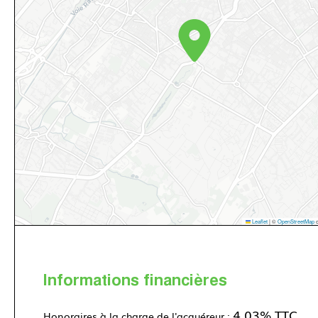
Leaflet
|
©
OpenStreetMap
c
Informations financières
4.03% TTC
Honoraires à la charge de l'acquéreur :