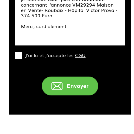
J'ai lu et j'accepte les
CGU
Envoyer
" />