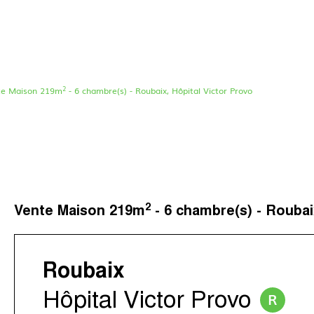
2
te Maison 219m
- 6 chambre(s) - Roubaix, Hôpital Victor Provo
Le concept
Nos agences
Nos avis clients
Immotram La Madelei
Nos actualités
Immotram Marcq-en-B
Contactez-nous
Immotram Mouvaux
2
Vente Maison 219m
- 6 chambre(s) - Roubai
Immotram Roubaix
Immotram Villeneuve 
Roubaix
Hôpital Victor Provo
R