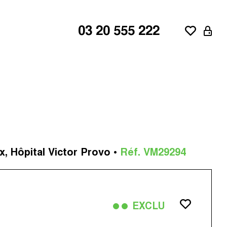
03 20 555 222
ne
aroeul
x, Hôpital Victor Provo •
Réf. VM29294
d'Ascq
EXCLU