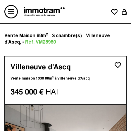
2
Vente Maison 88m
- 3 chambre(s) - Villeneuve
Acheter un bien
d'Ascq, •
Réf. VM28980
Vendre un bien
Estimation en ligne
Créer une alerte mail
Villeneuve d'Ascq
Le concept
Nos avis clients
2
Vente maison 1930 88m
à Villeneuve d'Ascq
Nos actualités
345 000 €
HAI
Contactez-nous
Nos agences
Immotram La Madeleine
Immotram Marcq-en-Baroeul
Immotram Mouvaux
Immotram Roubaix