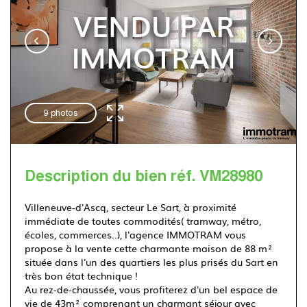
VENDU PAR
Immotram Villeneuve d'Ascq
IMMOTRAM
03 20 555 222
9 photos
Description du bien réf. VM28980
Villeneuve-d'Ascq, secteur Le Sart, à proximité
immédiate de toutes commodités( tramway, métro,
écoles, commerces..), l'agence IMMOTRAM vous
propose à la vente cette charmante maison de 88 m²
située dans l'un des quartiers les plus prisés du Sart en
très bon état technique !
Au rez-de-chaussée, vous profiterez d'un bel espace de
vie de 43m² comprenant un charmant séjour avec