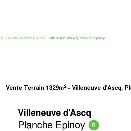
2
cq
Vente Terrain 1329m
- Villeneuve d'Ascq, Planche Epinoy
Le concept
Nos agences
Nos avis clients
Immotram La Madelei
Nos actualités
Immotram Marcq-en-B
Contactez-nous
Immotram Mouvaux
2
Vente Terrain 1329m
- Villeneuve d'Ascq, P
Immotram Roubaix
Immotram Villeneuve 
Villeneuve d'Ascq
Planche Epinoy
R