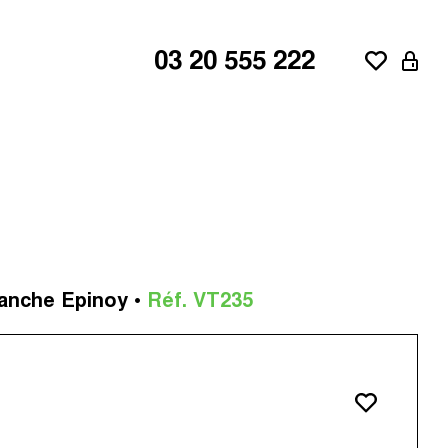
03 20 555 222
ne
aroeul
lanche Epinoy •
Réf. VT235
d'Ascq