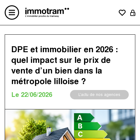
Acheter un bien
Vendre un bien
DPE et immobilier en 2026 :
Estimation en ligne
quel impact sur le prix de
Créer une alerte mail
vente d’un bien dans la
Le concept
métropole lilloise ?
Nos avis clients
Nos actualités
Le 22/06/2026
L'actu de nos agences
Contactez-nous
Nos agences
Immotram La Madeleine
Immotram Marcq-en-Baroeul
Immotram Mouvaux
Immotram Roubaix