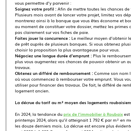
vous permettre d’y parvenir :
Soignez votre profil :
Afin de mettre toutes les chances de 
Plusieurs mois avant de lancer votre projet, limitez vos d
montrerez ainsi à la banque que vous êtes économe et bon ge
au moment de constituer votre dossier, mettez les primes 
pas clairement sur vos fiches de paie.
Faites jouer la concurrence :
Le meilleur moyen d’obtenir le
de prêt auprès de plusieurs banques. Si vous obtenez plusi
choisir la proposition la plus avantageuse pour vous.
Négociez une longue durée d’emprunt :
Plus le rembourseme
plus vous augmentez vos chances de pouvoir obtenir un au
travaux.
Obtenez un différé de remboursement :
Comme son nom l’i
où vous commencez à rembourser votre emprunt. Vous vou
utiliser pour financer des travaux. De fait, le différé de r
logement ancien.
La décrue du tarif au m² moyen des logements roubaisien
En 2024, la tendance du
prix de l’immobilier à Roubaix
est 
printemps 2024, alors qu’il atteignait 1 792 € par m² en ma
les douze derniers mois. La décrue est encore plus éviden