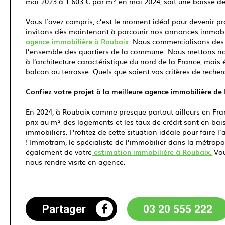
mai 2023 à 1 603 € par m² en mai 2024, soit une baisse de
Vous l’avez compris, c’est le moment idéal pour devenir pr
invitons dès maintenant à parcourir nos annonces immobili
agence immobilière à Roubaix
. Nous commercialisons des l
l’ensemble des quartiers de la commune. Nous mettons n
à l'architecture caractéristique du nord de la France, m
balcon ou terrasse. Quels que soient vos critères de recherc
Confiez votre projet à la meilleure agence immobilière de
En 2024, à Roubaix comme presque partout ailleurs en Franc
prix au m² des logements et les taux de crédit sont en ba
immobiliers. Profitez de cette situation idéale pour faire
! Immotram, le spécialiste de l’immobilier dans la métropo
également de votre
estimation immobilière à Roubaix
.
Vou
nous rendre visite en agence.
Partager
03 20 555 222