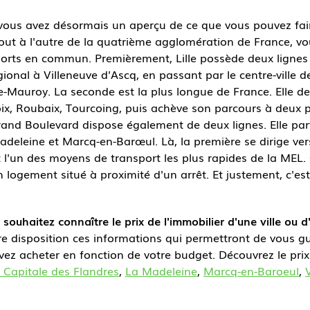
 vous avez désormais un aperçu de ce que vous pouvez faire
ut à l'autre de la quatrième agglomération de France, v
orts en commun. Premièrement, Lille possède deux lignes d
égional à Villeneuve d'Ascq, en passant par le centre-ville d
re-Mauroy. La seconde est la plus longue de France. Elle de
, Roubaix, Tourcoing, puis achève son parcours à deux pa
nd Boulevard dispose également de deux lignes. Elle par
a Madeleine et Marcq-en-Barœul. Là, la première se dirige v
t l'un des moyens de transport les plus rapides de la MEL.
n logement situé à proximité d'un arrêt. Et justement, c'es
ouhaitez connaître le prix de l'immobilier d'une ville ou d
 disposition ces informations qui permettront de vous guid
vez acheter en fonction de votre budget. Découvrez le prix
 Capitale des Flandres
,
La Madeleine
,
Marcq-en-Baroeul
,