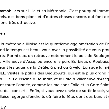
immobiliers
sur Lille et sa Métropole. C'est pourquoi Immo
ls, des bons plans et d'autres choses encore, qui font de 
one très attractive.
se ?
a métropole lilloise est la quatrième agglomération de Fran
d le temps est beau, vous avez la possibilité de vous pr
ts. Parmi eux, on retrouve notamment le bois de Boulogne, 
à Villeneuve d'Ascq, ou encore le parc Barbieux à Roubaix
eant les quais de la Deûle, à pied ou à vélo. Lorsque la mé
a MEL. Visitez le palais des Beaux-Arts, qui est le plus gran
 Lille, La Piscine à Roubaix, et le LaM à Villeneuve d'Asc
t toute l'année, comme les maisons Folie et la Gare Saint-S
u des concerts. Enfin, si vous avez envie de sortir le soir,
loise regorge d'endroits où faire la fête, dont des bars et 
L ?