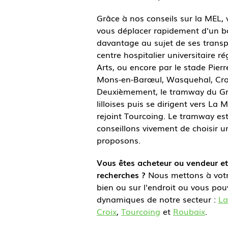
Grâce à nos conseils sur la MEL,
vous déplacer rapidement d'un bo
davantage au sujet de ses transp
centre hospitalier universitaire r
Arts, ou encore par le stade Pier
Mons-en-Barœul, Wasquehal, Croix
Deuxièmement, le tramway du Gra
lilloises puis se dirigent vers L
rejoint Tourcoing. Le tramway es
conseillons vivement de choisir u
proposons.
Vous êtes acheteur ou vendeur et s
recherches ?
Nous mettons à votre
bien ou sur l'endroit ou vous pou
dynamiques de notre secteur :
La
Croix
,
Tourcoing
et
Roubaix
.