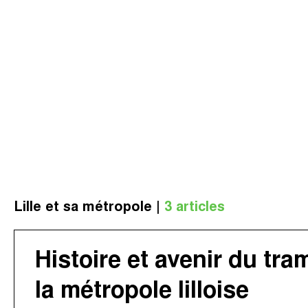
Le concept
Nos agences
Nos avis clients
Immotram La Madelei
Nos actualités
Immotram Marcq-en-B
Contactez-nous
Immotram Mouvaux
Lille et sa métropole |
3 articles
Immotram Roubaix
Immotram Villeneuve 
Histoire et avenir du tr
la métropole lilloise