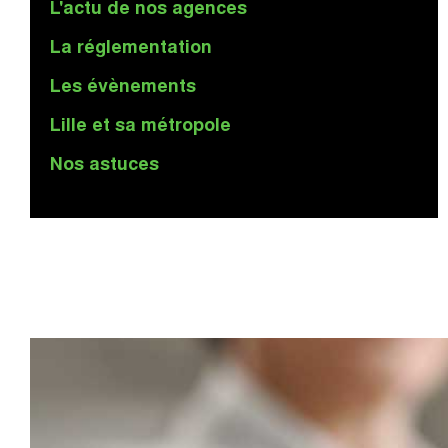
L'actu de nos agences
La réglementation
Les évènements
Lille et sa métropole
Nos astuces