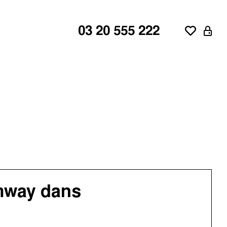
03 20 555 222
ne
aroeul
d'Ascq
amway dans